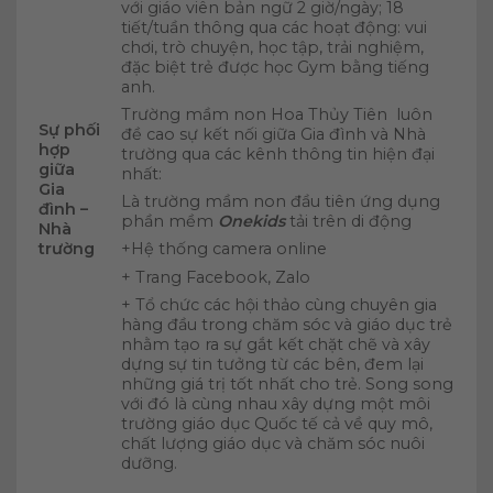
với giáo viên bản ngữ 2 giờ/ngày; 18
tiết/tuần thông qua các hoạt động: vui
chơi, trò chuyện, học tập, trải nghiệm,
đặc biệt trẻ được học Gym bằng tiếng
anh.
Trường mầm non Hoa Thủy Tiên luôn
Sự phối
đề cao sự kết nối giữa Gia đình và Nhà
hợp
trường qua các kênh thông tin hiện đại
giữa
nhất:
Gia
Là trường mầm non đầu tiên ứng dụng
đình –
phần mềm
Onekids
tải trên di động
Nhà
trường
+Hệ thống camera online
+ Trang Facebook, Zalo
+ Tổ chức các hội thảo cùng chuyên gia
hàng đầu trong chăm sóc và giáo dục trẻ
nhằm tạo ra sự gắt kết chặt chẽ và xây
dựng sự tin tưởng từ các bên, đem lại
những giá trị tốt nhất cho trẻ. Song song
với đó là cùng nhau xây dựng một môi
trường giáo dục Quốc tế cả về quy mô,
chất lượng giáo dục và chăm sóc nuôi
dưỡng.