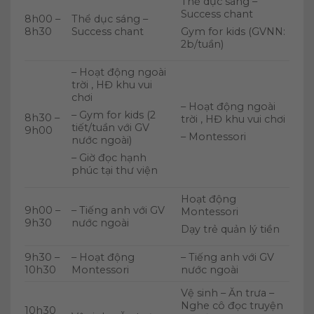
Thể dục sáng –
Success chant
8h00 –
Thể dục sáng –
8h30
Success chant
Gym for kids (GVNN:
2b/tuần)
– Hoạt động ngoài
trời , HĐ khu vui
chơi
– Hoạt động ngoài
– Gym for kids (2
8h30 –
trời , HĐ khu vui chơi
tiết/tuần với GV
9h00
– Montessori
nước ngoài)
– Giờ đọc hạnh
phúc tại thư viện
Hoạt động
9h00 –
– Tiếng anh với GV
Montessori
9h30
nước ngoài
Dạy trẻ quản lý tiền
9h30 –
– Hoạt động
– Tiếng anh với GV
10h30
Montessori
nước ngoài
Vệ sinh – Ăn trưa –
Nghe cô đọc truyện
10h30