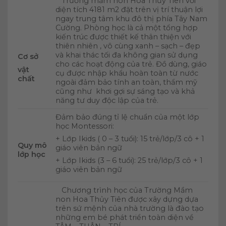
Trường mầm non Hoa Thủy Tiên với
diện tích 4181 m2 đặt trên vị trí thuận lợi
ngay trung tâm khu đô thị phía Tây Nam
Cường. Phòng học là cả một tổng hợp
kiến trúc được thiết kế thân thiện với
thiên nhiên , vô cùng xanh – sạch – đẹp
và khai thác tối đa không gian sử dụng
Cơ sở
cho các hoạt động của trẻ. Đồ dùng, giáo
vật
cụ được nhập khẩu hoàn toàn từ nước
chất
ngoài đảm bảo tính an toàn, thẩm mỹ
cũng như khơi gợi sự sáng tạo và khả
năng tư duy độc lập của trẻ.
Đảm bảo đúng tỉ lệ chuẩn của một lớp
học Montessori:
+ Lớp Ikids ( 0 – 3 tuổi): 15 trẻ/lớp/3 cô + 1
Quy mô
giáo viên bản ngữ
lớp học
+ Lớp Ikids (3 – 6 tuổi): 25 trẻ/lớp/3 cô + 1
giáo viên bản ngữ
Chương trình học của Trường Mầm
non Hoa Thủy Tiên được xây dựng dựa
trên sứ mệnh của nhà trường là đào tạo
những em bé phát triển toàn diện về