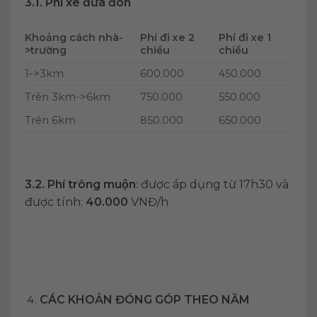
3.1. Phí xe đưa đón
Khoảng cách nhà-
Phí đi xe 2
Phí đi xe 1
>trường
chiều
chiều
1->3km
600.000
450.000
Trên 3km->6km
750.000
550.000
Trên 6km
850.000
650.000
3.2.
Phí trông muộn
: được áp dụng từ 17h30 và
được tính:
40.000
VNĐ/h
CÁC KHOẢN ĐÓNG GÓP THEO NĂM