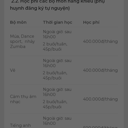
2.2. Học phí các bộ môn năng khiếu (phụ
huynh đăng ký tự nguyện)
Bộ môn
Thời gian học
Học phí
Ngoài giờ: sau
Múa, Dance
16h00
sport, nhảy
400.000đ/tháng
2 buổi/tuần,
Zumba
45p/buổi
Ngoài giờ: sau
16h00
Vẽ
400.000đ/tháng
2 buổi/tuần,
45p/buổi
Ngoài giờ: sau
16h00
Cảm thụ âm
400.000đ/tháng
nhạc
2 buổi/tuần,
45p/buổi
Ngoài giờ: sau
16h00
Tiếng anh
500.000đ/tháng