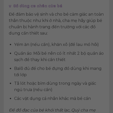
v Đồ dùng ca nhân của bé
Để đảm bảo vệ sinh và cho bé cảm giác an toàn
thân thuộc như khi ở nhà, cha mẹ hãy giúp bé
chuẩn bị hành trang đến trường với các đồ
dung cần thiết sau:
Yếm ăn (nếu cần), khăn xô (để lau mồ hôi)
Quần áo: Mỗi bé nên có ít nhất 2 bộ quần áo
sạch để thay khi cần thiết
Balô đủ để cho bé đựng đồ dùng khi mang
tới lớp
Tã lót hoặc bỉm dùng trong ngày và giấc
ngủ trưa (nếu cần)
Các vật dụng cá nhân khác mà bé cần
Để đồ đạc của bé khỏi thất lạc, Quý cha mẹ