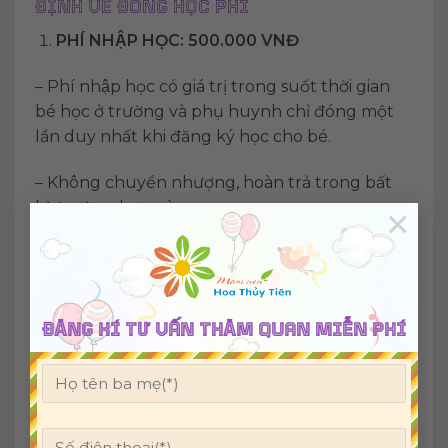
ĐỊNH VỀ ĐÓNG HỌC PHÍ
PHÍ NHẬP HỌC: 500.000 VNĐ
– Phí nhập học có giá trị trong suốt thời gian
bé học ở trường và phụ huynh chỉ đóng một
lần duy nhất khi đăng ký học cho bé.
– Không chuyển nhượng, hoàn trả trong bất
kỳ trường hợp nào
×
– Được bảo lưu trong vòng 3 tháng (Quá thời
hạn bảo lưu, quý cha mẹ vui lòng đóng lại phí
nhập học)
ĐĂNG KÍ TƯ VẤN THĂM QUAN MIỄN PHÍ
ĐÓNG GÓP THEO THÁNG NĂM HỌC 2021-
2022
2.1. Học phí, tiền
ăn