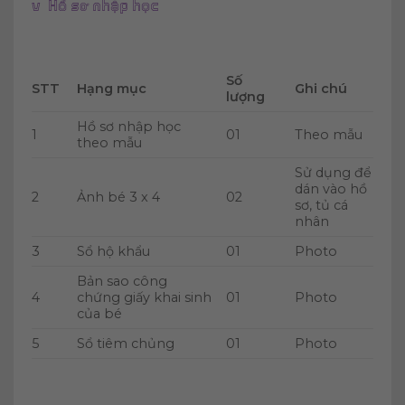
v Hồ sơ nhập học
Số
STT
Hạng mục
Ghi chú
lượng
Hồ sơ nhập học
1
01
Theo mẫu
theo mẫu
Sử dụng để
dán vào hồ
2
Ảnh bé 3 x 4
02
sơ, tủ cá
nhân
3
Sổ hộ khẩu
01
Photo
Bản sao công
4
chứng giấy khai sinh
01
Photo
của bé
5
Sổ tiêm chủng
01
Photo