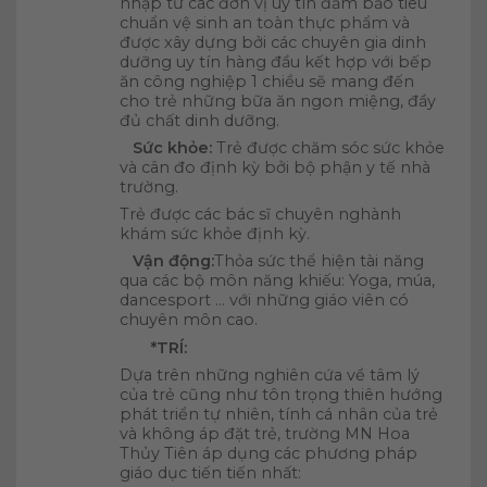
nhập từ các đơn vị uy tín đảm bảo tiêu
chuẩn vệ sinh an toàn thực phẩm và
được xây dựng bởi các chuyên gia dinh
dưỡng uy tín hàng đầu kết hợp với bếp
ăn công nghiệp 1 chiều sẽ mang đến
cho trẻ những bữa ăn ngon miệng, đầy
đủ chất dinh dưỡng.
Sức khỏe:
Trẻ được chăm sóc sức khỏe
và cân đo định kỳ bởi bộ phận y tế nhà
trường.
Trẻ được các bác sĩ chuyên nghành
khám sức khỏe định kỳ.
Vận động:
Thỏa sức thể hiện tài năng
qua các bộ môn năng khiếu: Yoga, múa,
dancesport … với những giáo viên có
chuyên môn cao.
*TRÍ:
Dựa trên những nghiên cứa về tâm lý
của trẻ cũng như tôn trọng thiên hướng
phát triển tự nhiên, tính cá nhân của trẻ
và không áp đặt trẻ, trường MN Hoa
Thủy Tiên áp dụng các phương pháp
giáo dục tiến tiến nhất: