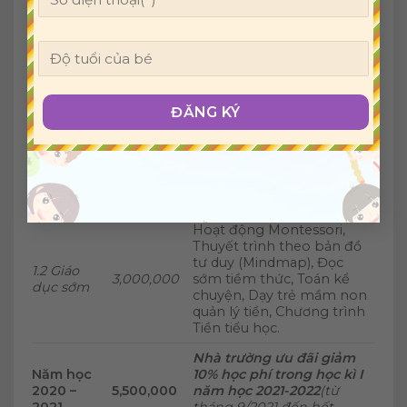
NỘI
HỌC KÌ II
GHI CHÚ
DUNG
1.Học phí
5,500,000
Phát triển ngôn ngữ tiếng
1.1 Tiếng
anh, Học tiếng anh qua các
anh với
hoạt động thí nghiệm, tao
2,500,000
GV nước
hình, đầu bếp và qua vận
ngoài
động với chương trình
Gym for kids
Hoạt động Montessori,
Thuyết trình theo bản đồ
tư duy (Mindmap), Đọc
1.2 Giáo
3,000,000
sớm tiềm thức, Toán kể
dục sớm
chuyện, Dạy trẻ mầm non
quản lý tiền, Chương trình
Tiền tiểu học.
Nhà trường ưu đãi giảm
Năm học
10% học phí trong học kì I
2020 –
5,500,000
năm học 2021-2022
(từ
2021
tháng 9/2021 đến hết