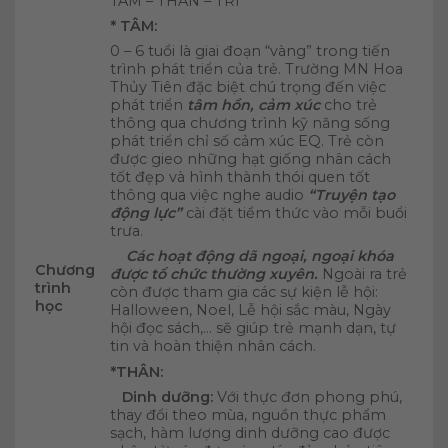
TÂM – THÂN – TRÍ
* TÂM:
0 – 6 tuổi là giai đoạn “vàng” trong tiến
trình phát triển của trẻ. Trường MN Hoa
Thủy Tiên đặc biệt chú trọng đến việc
phát triển
tâm hồn, cảm xúc
cho trẻ
thông qua chương trình kỹ năng sống
phát triển chỉ số cảm xúc EQ. Trẻ còn
được gieo những hạt giống nhân cách
tốt đẹp và hình thành thói quen tốt
thông qua việc nghe audio
“Truyện tạo
động lực”
cài đặt tiềm thức vào mỗi buổi
trưa.
Các hoạt động dã ngoại, ngoại khóa
Chương
được tổ chức thường xuyên.
Ngoài ra trẻ
trình
còn được tham gia các sự kiện lễ hội:
học
Halloween, Noel, Lễ hội sắc màu, Ngày
hội đọc sách,… sẽ giúp trẻ mạnh dạn, tự
tin và hoàn thiện nhân cách.
*THÂN:
Dinh dưỡng:
Với thực đơn phong phú,
thay đổi theo mùa, nguồn thực phẩm
sạch, hàm lượng dinh dưỡng cao được