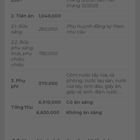
tháng 12/2021)
2. Tiền ăn
1,040,000
2.1. Bữa
Phụ huynh đăng ký theo
260,000
sáng
nhu cầu
2.2. Bữa
phụ sáng,
trưa, phụ
780,000
chiều,
chiều
Gồm nước tẩy rửa, xà
3. Phụ
phòng, nước lau sàn, nước
370,000
phí
rửa tay, tinh dầu, giấy ăn,
giấy vệ sinh, điện nước …
6,910,000
Có ăn sáng
Tổng thu
6,650,000
Không ăn sáng