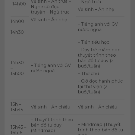
Vệ sinh – Ăn trưa –
– Ngủ trưa
-14h00
Nghe cô đọc
Vệ sinh – Ăn nhẹ
truyện – Ngủ trưa
Vệ sinh – Ăn nhẹ
14h00
– Tiếng anh với GV
–
nước ngoài
14h30
– Tiền tiểu học
– Dạy trẻ mầm non
thuyết trình theo
bản đồ tư duy (2
14h30
– Tiếng anh với GV
buổi/tuần)
–
nước ngoài
15h00
– Thơ chữ
– Giờ đọc hạnh phúc
tại thư viện (2
buổi/tuần)
15h –
Vệ sinh – Ăn chiều
Vệ sinh – Ăn chiều
15h45
– Thuyết trình theo
– Mindmap (Thuyết
bản đồ tư duy
15h45 –
trình theo bản đồ tư
(Mindmap)
16h15