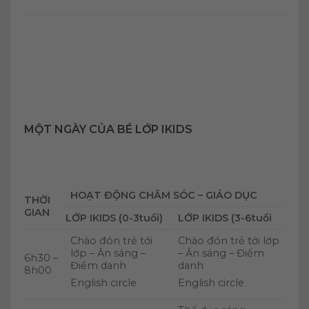
MỘT NGÀY CỦA BÉ LỚP IKIDS
HOẠT ĐỘNG CHĂM SÓC – GIÁO DỤC
THỜI
GIAN
LỚP IKIDS (0-3tuổi)
LỚP IKIDS (3-6tuổi
Chào đón trẻ tới
Chào đón trẻ tới lớp
lớp – Ăn sáng –
– Ăn sáng – Điểm
6h30 –
Điểm danh
danh
8h00
English circle
English circle