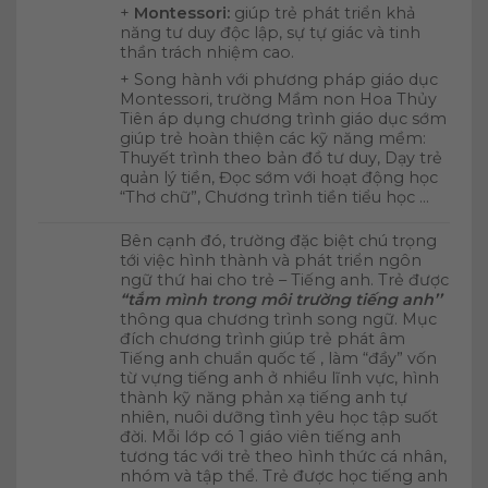
+
Montessori:
giúp trẻ phát triển khả
năng tư duy độc lập, sự tự giác và tinh
thần trách nhiệm cao.
+ Song hành với phương pháp giáo dục
Montessori, trường Mầm non Hoa Thủy
Tiên áp dụng chương trình giáo dục sớm
giúp trẻ hoàn thiện các kỹ năng mềm:
Thuyết trình theo bản đồ tư duy, Dạy trẻ
quản lý tiền, Đọc sớm với hoạt động học
“Thơ chữ”, Chương trình tiền tiểu học …
Bên cạnh đó, trường đặc biệt chú trọng
tới việc hình thành và phát triển ngôn
ngữ thứ hai cho trẻ – Tiếng anh. Trẻ được
“tắm mình trong môi trường tiếng anh’’
thông qua chương trình song ngữ. Mục
đích chương trình giúp trẻ phát âm
Tiếng anh chuẩn quốc tế , làm “đầy” vốn
từ vựng tiếng anh ở nhiều lĩnh vực, hình
thành kỹ năng phản xạ tiếng anh tự
nhiên, nuôi dưỡng tình yêu học tập suốt
đời. Mỗi lớp có 1 giáo viên tiếng anh
tương tác với trẻ theo hình thức cá nhân,
nhóm và tập thể. Trẻ được học tiếng anh