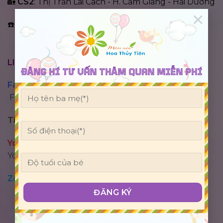
🏡
CS2
: Thị Trấn Lai Cách - H. Cẩm Giàng - Hải Dương
×
☎️ 02206.535.999-0906.075.833 (Ms.Loan)
LIÊN HỆ QUA CÁC KÊNH MẠNG XÃ HỘI
ĐĂNG KÍ TƯ VẤN THĂM QUAN MIỄN PHÍ
FaceBook
Facebook.com/MNCLChoathuytien.haiduong
Tiktok
:
Tiktok.com/@hoathuytienchanel?
Youtube :
Youtube.com/@truongmamnonhoathuytien2249
Za
lo
:
0981.185.968