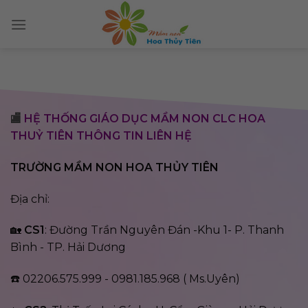
Skip
to
content
🏬
HỆ THỐNG GIÁO DỤC MẦM NON CLC HOA
THUỶ TIÊN THÔNG TIN LIÊN HỆ
TRƯỜNG MẦM NON HOA THỦY TIÊN
Địa chỉ:
🏡
CS1
: Đường Trần Nguyên Đán -Khu 1- P. Thanh
Bình - TP. Hải Dương
☎️ 02206.575.999 - 0981.185.968 ( Ms.Uyên)