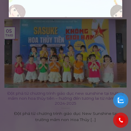
TIN TỨC MỚI
05
Th10
đột phá từ chương trình giáo dục new sunshine tại trường
mầm non hoa thủy tiên – hướng đến tương lai từ năm học
2024-2025
Đột phá từ chương trình giáo dục New Sunshine tại
trường mầm non Hoa Thủy [...]