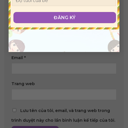
Tên
*
Email
*
Trang web
Lưu tên của tôi, email, và trang web trong
trình duyệt này cho lần bình luận kế tiếp của tôi.