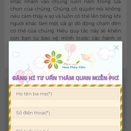
khác nhằm vào chúng luôn nằm trong lựa
chọn của chúng. Chúng có quyền nói không
nếu cảm thấy e sợ và luôn có thể lên tiếng khi
người khác làm một cái gì đó động chạm đến
cơ thể của chúng. Hiểu quy tắc này sẽ khiến
con bạn tự bảo vệ mình trước các hành vi
×
khiếm nhã hay lợi dụng khác.
ĐĂNG KÍ TƯ VẤN THĂM QUAN MIỄN PHÍ
Để lại một bình luận
Email của bạn sẽ không được hiển thị công
khai.
Các trường bắt buộc được đánh dấu
*
Bình luận
*