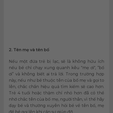
2. Tên mẹ và tên bố
Nếu một đứa trẻ bị lạc, sẽ là không hữu ích
nếu bé chỉ chạy xung quanh kêu "mẹ ơi", “bố
ơi” và không biết ai trả lời. Trong trường hợp
này, nếu như bé thuộc tên của bố mẹ và gọi to
lên, chắc chắn hiệu quả tìm kiếm sẽ cao hơn.
Trẻ 4 tuổi hoặc thậm chí nhỏ hơn đã có thể
nhớ chắc tên của bố mẹ, người thân, vì thế hãy
dạy bé và thường xuyên hỏi bé về tên bố, mẹ
để bé gọi lên khi cần sự giúp đỡ.