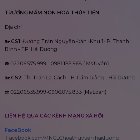
TRƯỜNG MẦM NON HOA THỦY TIÊN
Địa chỉ:
🏡
CS1
: Đường Trần Nguyên Đán -Khu 1- P. Thanh
Bình - TP. Hải Dương
☎️ 02206.575.999 - 0981.185.968 ( Ms.Uyên)
🏡
CS2
: Thị Trấn Lai Cách - H. Cẩm Giàng - Hải Dương
☎️ 02206.535.999-0906.075.833 (Ms.Loan)
LIÊN HỆ QUA CÁC KÊNH MẠNG XÃ HỘI
FaceBook
Facebook.com/MNCLChoathuytien.haiduong