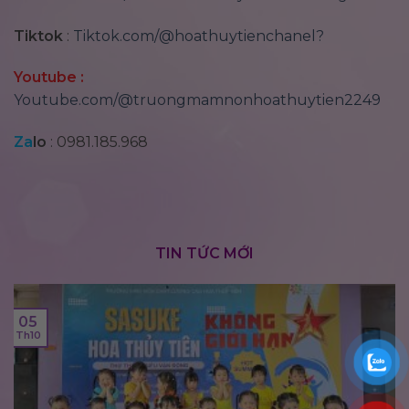
Tiktok
:
Tiktok.com/@hoathuytienchanel?
Youtube :
Youtube.com/@truongmamnonhoathuytien2249
Za
lo
:
0981.185.968
TIN TỨC MỚI
05
Th10