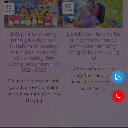
05
05
Th10
Th10
đột phá từ chương
lợi ích của việc cho bé
́
trình giáo dục new
đi học mầm non từ
sunshine tại trường
sớm – tạo nền tảng
mầm non hoa thủy
vững chắc cho tương
tiên – hướng đến
lai
tương lai từ năm học
i
Trường mầm non Hoa
2024-2025
Thủy Tiên hiểu rằng
Đột phá từ chương trình
quyết định cho con đi
giáo dục New Sunshine
học mầm [...]
tại trường mầm non Hoa
Thủy [...]