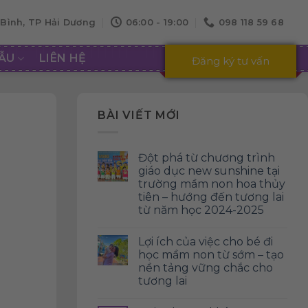
Bình, TP Hải Dương
06:00 - 19:00
098 118 59 68
MẪU
LIÊN HỆ
Đăng ký tư vấn
BÀI VIẾT MỚI
đột phá từ chương trình
giáo dục new sunshine tại
trường mầm non hoa thủy
tiên – hướng đến tương lai
từ năm học 2024-2025
lợi ích của việc cho bé đi
học mầm non từ sớm – tạo
nền tảng vững chắc cho
tương lai