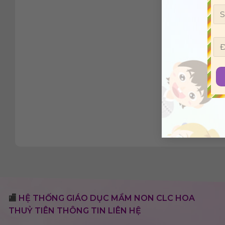
🏬
HỆ THỐNG GIÁO DỤC MẦM NON CLC HOA
THUỶ TIÊN THÔNG TIN LIÊN HỆ