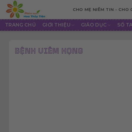
Skip
CHO MẸ NIỀM TIN - CHO
to
content
TRANG CHỦ
GIỚI THIỆU
GIÁO DỤC
SỔ T
BỆNH VIÊM HỌNG