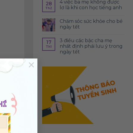
4 việc ba mẹ không được
28
lơ là khi con học tiếng anh
Th2
chăm sóc sức khỏe cho bé
ngày tết
3 điều các bậc cha mẹ
17
nhất định phải lưu ý trong
Th1
ngày tết
×
HÍ