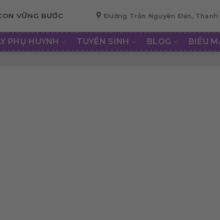
 CON VỮNG BƯỚC
Đường Trần Nguyên Đán, Thanh 
AY PHỤ HUYNH
TUYỂN SINH
BLOG
BIỂU 