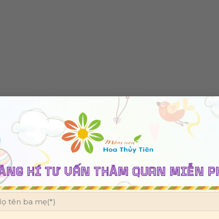
ĂNG KÍ TƯ VẤN THĂM QUAN MIỄN P