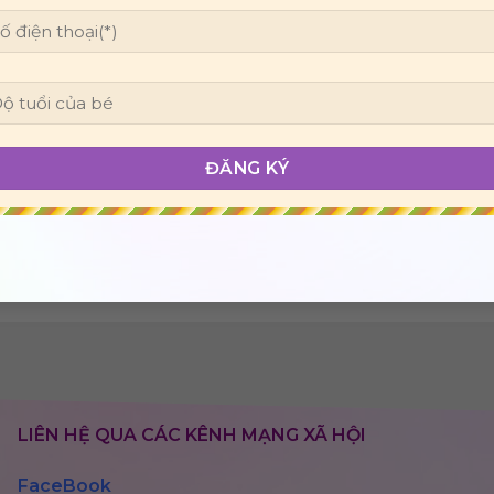
LIÊN HỆ QUA CÁC KÊNH MẠNG XÃ HỘI
FaceBook